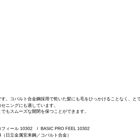
です。コバルト合金鋼採用で
乾いた髪にも毛をひっかけることなく、と
のセニングにも適しています。
までも
スムーズな開閉を保つことができます。
ィール 10302
/ BASIC PRO FEEL 10302
 314（日立金属安来鋼／コバルト合金）