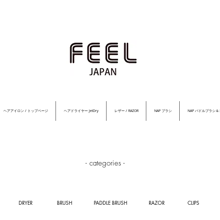
ヘアアイロン / トップページ
ヘアドライヤー JetDry
レザー / RAZOR
NAP ブラシ
NAP パドルブラシ
- categories -
DRYER
BRUSH
PADDLE BRUSH
RAZOR
CLIPS