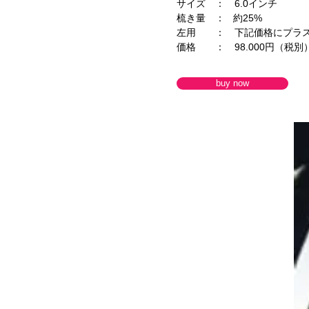
サイズ ： 6.0インチ
梳き量 ： 約25%
左用 ： 下記価格にプラス5
価格 ： 98.000円（税別
buy now