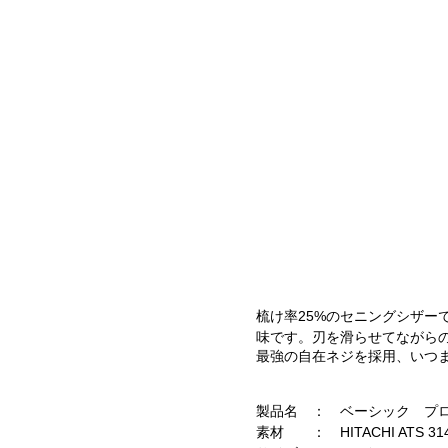
梳け率25%のセニングシザー
味です。刃を滑らせてながら
最強の自在ネジを採用、いつ
製品名 ： ベーシック プロフ
素材 ： HITACHI ATS