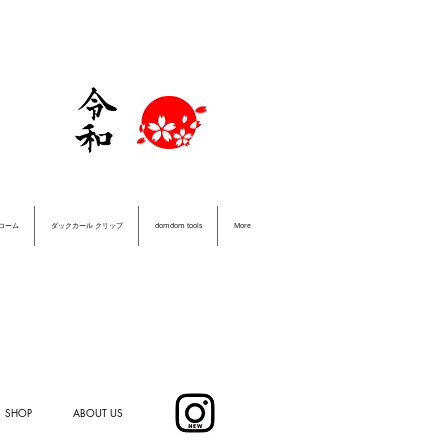
＆コーム
ダックカール クリップ
domdom tools
More
SHOP
ABOUT US