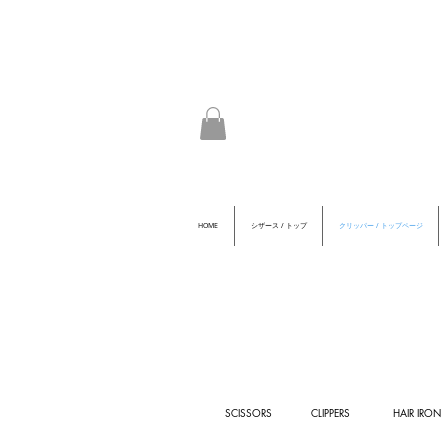
HOME
シザース / トップ
クリッパー / トップページ
SCISSORS
CLIPPERS
HAIR IRON