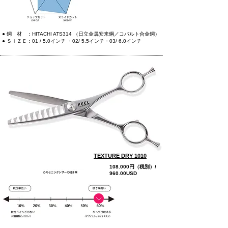
● 鋼 材 ：HITACHI ATS314 （日立金属安来鋼／コバルト合金鋼）
● ＳＩＺＥ：01 / 5.0インチ ・02/ 5.5インチ・03/ 6.0インチ
TEXTURE DRY 1010
108.000円（税別）/
960.00USD
more