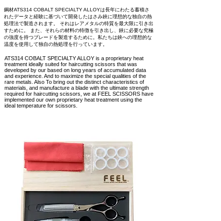
鋼材ATS314 COBALT SPECIALTY ALLOYは長年にわたる蓄積さ
れたデータと経験に基づいて開発したはさみ鋏に理想的な独自の熱
処理法で製造されます。 それはレアメタルの特質を最大限に引き出
すために。 また、それらの材料の特徴を引き出し、鋏に必要な究極
の強度を持つブレードを製造するために。私たちは鋏への理想的な
温度を使用して独自の熱処理を行っています。
ATS314 COBALT SPECIALTY ALLOY is a proprietary heat
treatment ideally suited for haircutting scissors that was
developed by our based on long years of accumulated data
and experience. And to maximize the special qualities of the
rare metals. Also To bring out the distinct characteristics of
materials, and manufacture a blade with the ultimate strength
required for
haircutting scissors, we at FEEL SCISSORS have
implemented our own proprietary heat treatment using the
ideal temperature for scissors.
more