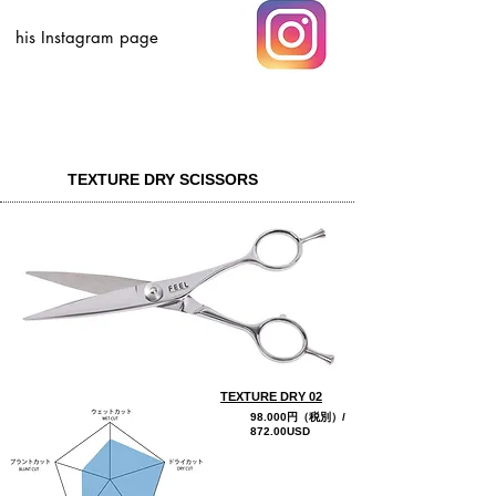
his Instagram page
TEXTURE DRY SCISSORS
TEXTURE DRY 02
98.000円（税別）/
872.00USD
more