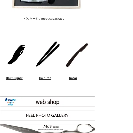
パッケージ / product package
Hair Clipper
Hair Iron
Razor