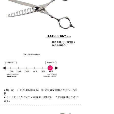
TEXTURE DRY 910
108.000円（税別）/
960.00USD
more
● 鋼 材 ：HITACHI ATS314 （日立金属安来鋼／コバルト合金
鋼）
● ＳＩＺＥ：5.5インチ
● 梳き量：約60%
＊左利き用もござい
ます。