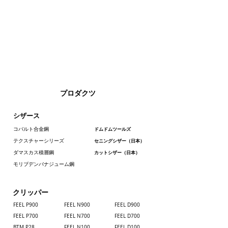
プロダクツ
シザース
コバルト合金鋼
ドムドムツールズ
テクスチャーシリーズ
セニングシザー（日本）
ダマスカス積層鋼
カットシザー（日本）
モリブデンバナジューム鋼
クリッパー
FEEL P900
FEEL N900
FEEL D900
FEEL P700
​FEEL N700
FEEL D700
BTM P28
FEEL N100
FEEL D100