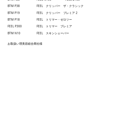
BTM P38
FEEL クリッパー ザ・クラシック
BTM P19
FEEL クリッパー プレミア 2
BTM P18
FEEL トリマー・ゼロツー
FEEL P300
FEEL トリマー プレミア
BTM N10
FEEL スキンシェーバー
お取扱い理美容総合商社様
訪問理美容師様へお勧め
​ヘアドライヤー
​マイクロトリム
ヘアアイロン
レザー
セラミックアイロン
レザー替刃
ピュアセラミックアイロン
レザー本体
コーム
ブラシ
パドルブラシ
クリップ
feel japan について
プライバシーポリシー