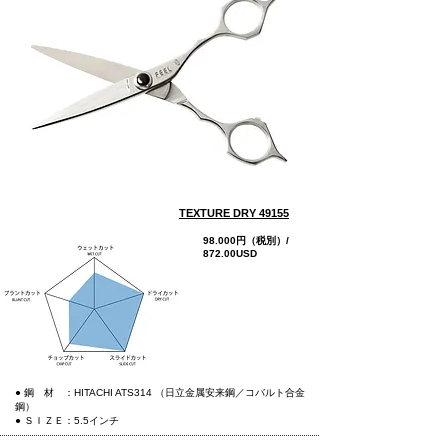
TEXTURE DRY 49155
98.000円（税別）/
872.00USD
more
● 鋼 材 ：HITACHI ATS314 （日立金属安来鋼／コバルト合金
鋼）
● ＳＩＺＥ：5.5インチ