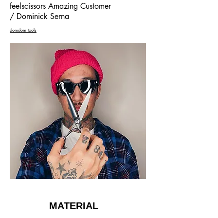
feelscissors Amazing Customer
/ Dominick Serna
domdom tools
MATERIAL