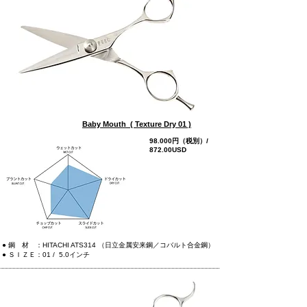
Baby Mouth ( Texture Dry 01 )
98.000円（税別）/
872.00USD
more
● 鋼 材 ：HITACHI ATS314 （日立金属安来鋼／コバルト合金鋼）
● ＳＩＺＥ：01 / 5.0インチ