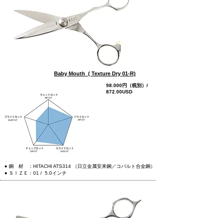
Baby Mouth ( Texture Dry 01-R)
98.000円（税別）/
872.00USD
more
● 鋼 材 ：HITACHI ATS314 （日立金属安来鋼／コバルト合金鋼）
● ＳＩＺＥ：01 / 5.0インチ