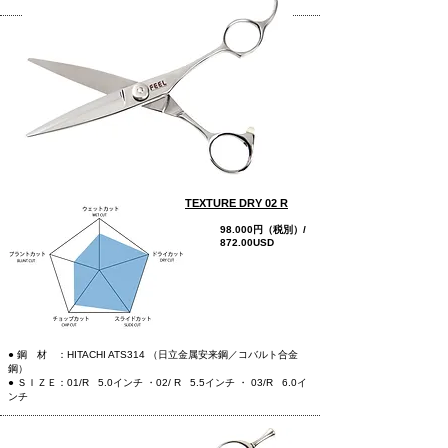
TEXTURE DRY 02 R
98.000円（税別）/
872.00USD
more
● 鋼 材 ：HITACHI ATS314 （日立金属安来鋼／コバルト合金
鋼）
● ＳＩＺＥ：01/R 5.0インチ ・02/ R 5.5インチ
・ 03/R 6.0イ
ンチ