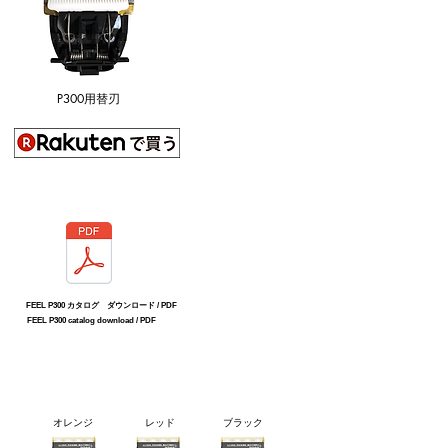
​P300用替刃
FEEL P300 カタログ ダウンロード / PDF
FEEL P300 catalog download / PDF
​オレンジ
​レッド
​ブラック