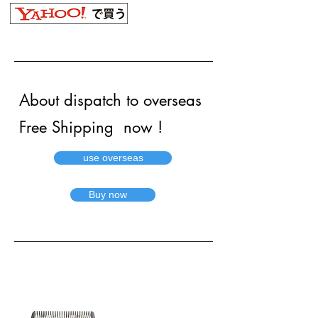
About dispatch to overseas
Free Shipping now !
use overseas
Buy now