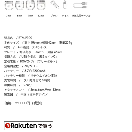
3mm​
6mm​
9mm​
12mm​
​ブラシ
​オイル
USB充電ケーブル​
製品名 / BTM P300
本体サイズ / 高さ186mm×横幅42mm 重量231g
材質 / ABS樹脂、ステンレス
ブレード / 刈り高さ 1.0mm〜 刃幅 45mm
電源方式 / USB充電式（USBタイプC）
定格電圧 / 100V-240V （フリーボルト）
定格周波数 / 50/60 Hz
バッテリー / 3.7V/2200mAh
バッテリー種類 / リチウムイオン電池
充電時間 / フル充電まで３時間
稼働時間 / 270分
アタッチメント / 3mm,6mm,9mm,12mm
製造国 / 中国（日本デザイン）
価格 22.000円（税別）