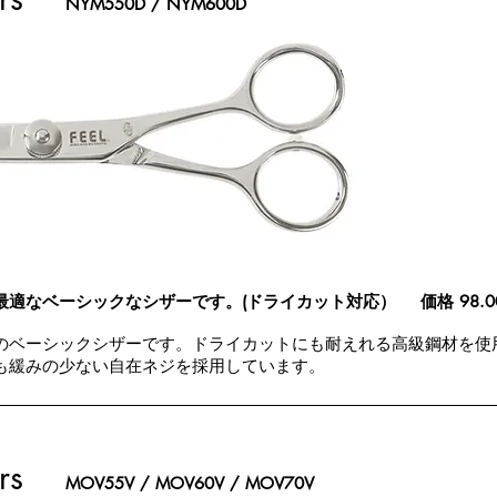
NYM550D / NYM600D
最適なベーシックなシザーです。(
ドライカット対応）
価格 98.
のベーシックシザーです。ドライカットにも耐えれる高級鋼材を使
も緩みの少ない自在ネジを採用しています。
rs
MOV55V / MOV60V / MOV70V