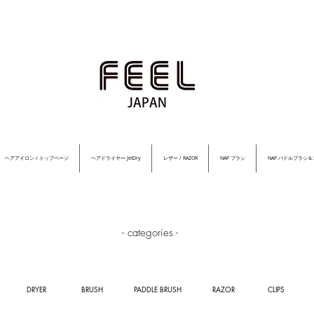
ヘアアイロン / トップページ
ヘアドライヤー JetDry
レザー / RAZOR
NAP ブラシ
NAP パドルブラシ
- categories -
DRYER
BRUSH
PADDLE BRUSH
RAZOR
CLIPS