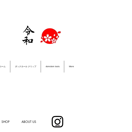
＆コーム
ダックカール クリップ
domdom tools
More
SHOP
ABOUT US