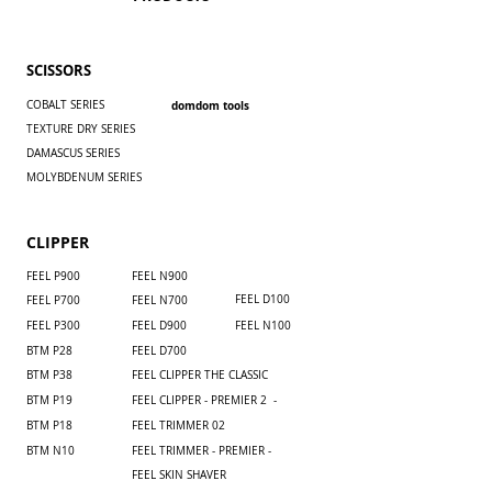
SCISSORS
COBALT SERIES
domdom tools
TEXTURE DRY SERIES
DAMASCUS SERIES
MOLYBDENUM SERIES
CLIPPER
FEEL P900
​FEEL N900
FEEL D100
FEEL P700
​FEEL N700
FEEL P300
FEEL D900
FEEL N100
BTM P28
FEEL D700
BTM P38
FEEL CLIPPER THE CLASSIC
BTM P19
FEEL CLIPPER - PREMIER 2 -
BTM P18
FEEL TRIMMER 02
BTM N10
FEEL TRIMMER - PREMIER -
FEEL SKIN SHAVER