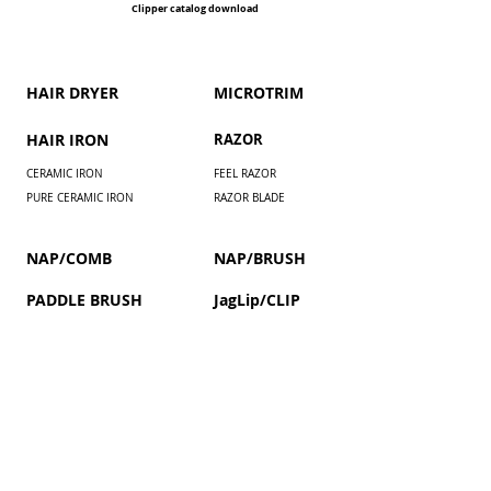
Clipper catalog download
HAIR DRYER
​MICROTRIM
HAIR IRON
RAZOR
CERAMIC IRON
FEEL RAZOR
PURE CERAMIC IRON
RAZOR BLADE
NAP/COMB
NAP/BRUSH
PADDLE BRUSH
JagLip/CLIP
Installment payment by paypal
COUPON / MEMBERS