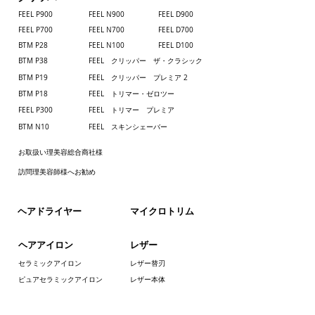
FEEL P900
FEEL N900
FEEL D900
Customs duty and other taxes
FEEL P700
​FEEL N700
FEEL D700
CuCustoms duty and other taxes may be
BTM P28
FEEL N100
FEEL D100
levied when a shipment reaches your
BTM P38
FEEL クリッパー ザ・クラシック
country.If applicable, please pay those costs
BTM P19
FEEL クリッパー プレミア 2
directly to the delivery agent.Policies on
BTM P18
FEEL トリマー・ゼロツー
these taxes vary in each country. Please
contact the customs office in your county for
FEEL P300
FEEL トリマー プレミア
more details.
BTM N10
FEEL スキンシェーバー
お取扱い理美容総合商社様
訪問理美容師様へお勧め
​ヘアドライヤー
​マイクロトリム
ヘアアイロン
レザー
セラミックアイロン
レザー替刃
ピュアセラミックアイロン
レザー本体