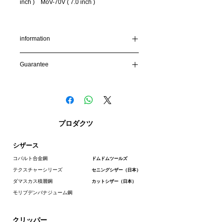
inch ) MoV-70V ( 7.0 inch )
information
To protect your privacy and keep your
Guarantee
information secure, our site uses SSL
encryption. Your credit card number will be
Guarantee:
encrypted before it is sent to us.
We are confident in the tools we make and
we fully stand by it to ensure total customer
Shipping Methods
satisfaction. When you purchase
feelscissors you are covered by our
We deliver by EMS (Express Mail Service)
プロダクツ
unconditional lifetime warranty, our
exclusive one year accidental damage
Depending on the country, some taxes may
シザース
warranty, guarantee.
be due at the time of arrival.Please contact
the customs office in your county for more
コバルト合金鋼
ドムドムツールズ
details.
テクスチャーシリーズ
セニングシザー（日本）
For international shipments, items may not
ダマスカス積層鋼
カットシザー（日本）
be returned or exchanged except in the
case of defective or incorrect items.
モリブデンバナジューム鋼
Normally, deriver is made 10days after
receipt of order.
クリッパー