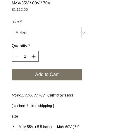
MoV-55V / 60V / 70V
Price
$1,112.00
size
*
Quantity
*
Add to Cart
MoV-55V / 60V / 70V Cutting Scissors
[ tax free / free shipping ]
size
＊ MoV-55V ( 5.5 inch ) MoV-60V ( 6.0