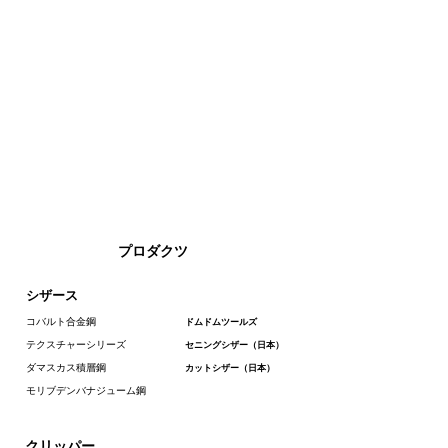
プロダクツ
シザース
コバルト合金鋼
ドムドムツールズ
テクスチャーシリーズ
セニングシザー（日本）
ダマスカス積層鋼
カットシザー（日本）
モリブデンバナジューム鋼
クリッパー