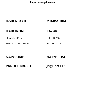
Clipper catalog download
HAIR DRYER
​MICROTRIM
HAIR IRON
RAZOR
CERAMIC IRON
FEEL RAZOR
PURE CERAMIC IRON
RAZOR BLADE
NAP/COMB
NAP/BRUSH
PADDLE BRUSH
JagLip/CLIP
Installment payment by paypal
COUPON / MEMBERS