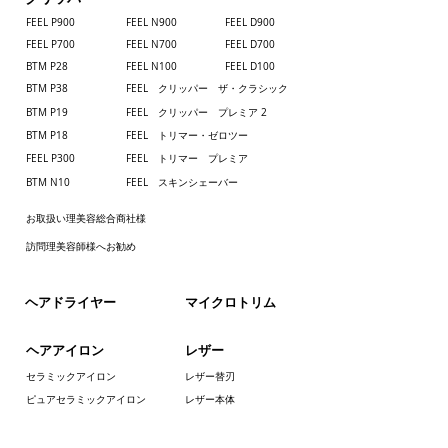
FEEL P900
FEEL N900
FEEL D900
FEEL P700
​FEEL N700
FEEL D700
BTM P28
FEEL N100
FEEL D100
BTM P38
FEEL クリッパー ザ・クラシック
BTM P19
FEEL クリッパー プレミア 2
BTM P18
FEEL トリマー・ゼロツー
FEEL P300
FEEL トリマー プレミア
BTM N10
FEEL スキンシェーバー
お取扱い理美容総合商社様
訪問理美容師様へお勧め
​ヘアドライヤー
​マイクロトリム
ヘアアイロン
レザー
セラミックアイロン
レザー替刃
ピュアセラミックアイロン
レザー本体