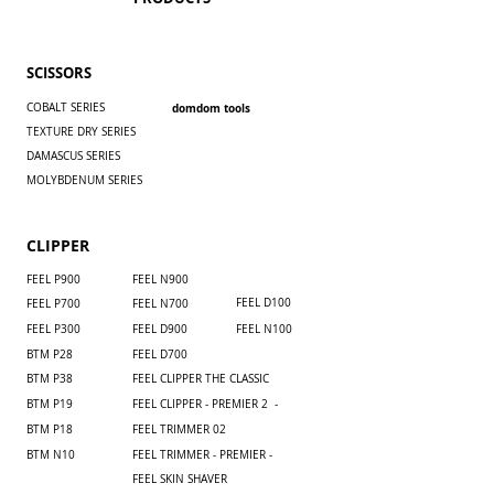
SCISSORS
COBALT SERIES
domdom tools
TEXTURE DRY SERIES
DAMASCUS SERIES
MOLYBDENUM SERIES
CLIPPER
FEEL P900
​FEEL N900
FEEL D100
FEEL P700
​FEEL N700
FEEL P300
FEEL D900
FEEL N100
BTM P28
FEEL D700
BTM P38
FEEL CLIPPER THE CLASSIC
BTM P19
FEEL CLIPPER - PREMIER 2 -
BTM P18
FEEL TRIMMER 02
BTM N10
FEEL TRIMMER - PREMIER -
FEEL SKIN SHAVER