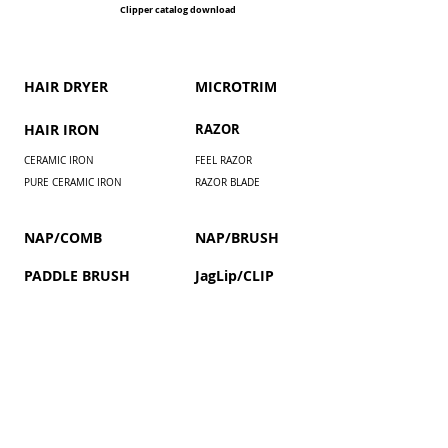
Clipper catalog download
HAIR DRYER
​MICROTRIM
HAIR IRON
RAZOR
CERAMIC IRON
FEEL RAZOR
PURE CERAMIC IRON
RAZOR BLADE
NAP/COMB
NAP/BRUSH
PADDLE BRUSH
JagLip/CLIP
Installment payment by paypal
COUPON / MEMBERS