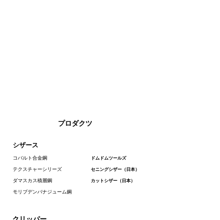
プロダクツ
シザース
コバルト合金鋼
ドムドムツールズ
テクスチャーシリーズ
セニングシザー（日本）
ダマスカス積層鋼
カットシザー（日本）
モリブデンバナジューム鋼
クリッパー