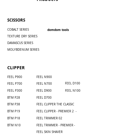
SCISSORS
COBALT SERIES
domdom tools
TEXTURE DRY SERIES
DAMASCUS SERIES
MOLYBDENUM SERIES
CLIPPER
FEEL P900
​FEEL N900
FEEL D100
FEEL P700
​FEEL N700
FEEL P300
FEEL D900
FEEL N100
BTM P28
FEEL D700
BTM P38
FEEL CLIPPER THE CLASSIC
BTM P19
FEEL CLIPPER - PREMIER 2 -
BTM P18
FEEL TRIMMER 02
BTM N10
FEEL TRIMMER - PREMIER -
FEEL SKIN SHAVER