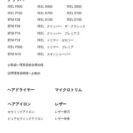
FEEL P900
FEEL N900
FEEL D900
FEEL P700
​FEEL N700
FEEL D700
BTM P28
FEEL N100
FEEL D100
BTM P38
FEEL クリッパー ザ・クラシック
BTM P19
FEEL クリッパー プレミア 2
BTM P18
FEEL トリマー・ゼロツー
FEEL P300
FEEL トリマー プレミア
BTM N10
FEEL スキンシェーバー
お取扱い理美容総合商社様
訪問理美容師様へお勧め
​ヘアドライヤー
​マイクロトリム
ヘアアイロン
レザー
セラミックアイロン
レザー替刃
ピュアセラミックアイロン
レザー本体