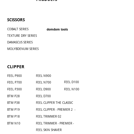
SCISSORS
COBALT SERIES
domdom tools
TEXTURE DRY SERIES
DAMASCUS SERIES
MOLYBDENUM SERIES
CLIPPER
FEEL P900
​FEEL N900
FEEL D100
FEEL P700
​FEEL N700
FEEL P300
FEEL D900
FEEL N100
BTM P28
FEEL D700
BTM P38
FEEL CLIPPER THE CLASSIC
BTM P19
FEEL CLIPPER - PREMIER 2 -
BTM P18
FEEL TRIMMER 02
BTM N10
FEEL TRIMMER - PREMIER -
FEEL SKIN SHAVER