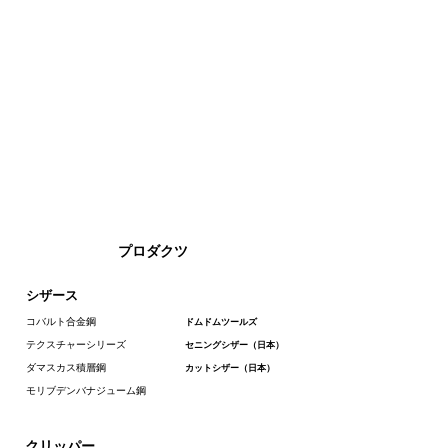
プロダクツ
シザース
コバルト合金鋼
ドムドムツールズ
テクスチャーシリーズ
セニングシザー（日本）
ダマスカス積層鋼
カットシザー（日本）
モリブデンバナジューム鋼
クリッパー