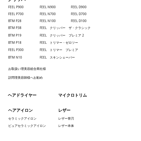
FEEL P900
FEEL N900
FEEL D900
FEEL P700
​FEEL N700
FEEL D700
BTM P28
FEEL N100
FEEL D100
BTM P38
FEEL クリッパー ザ・クラシック
BTM P19
FEEL クリッパー プレミア 2
BTM P18
FEEL トリマー・ゼロツー
FEEL P300
FEEL トリマー プレミア
BTM N10
FEEL スキンシェーバー
お取扱い理美容総合商社様
訪問理美容師様へお勧め
​ヘアドライヤー
​マイクロトリム
ヘアアイロン
レザー
セラミックアイロン
レザー替刃
ピュアセラミックアイロン
レザー本体