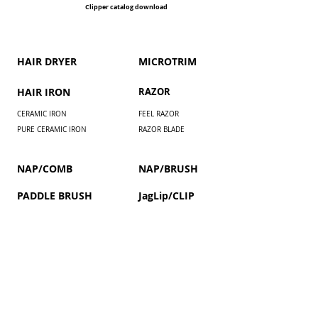
Clipper catalog download
HAIR DRYER
​MICROTRIM
HAIR IRON
RAZOR
CERAMIC IRON
FEEL RAZOR
PURE CERAMIC IRON
RAZOR BLADE
NAP/COMB
NAP/BRUSH
PADDLE BRUSH
JagLip/CLIP
Installment payment by paypal
COUPON / MEMBERS