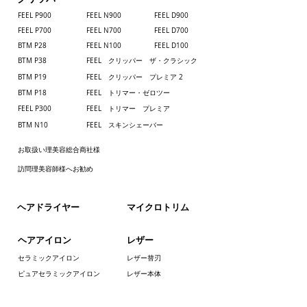
FEEL P900
FEEL N900
FEEL D900
FEEL P700
​FEEL N700
FEEL D700
BTM P28
FEEL N100
FEEL D100
BTM P38
FEEL クリッパー ザ・クラシック
BTM P19
FEEL クリッパー プレミア 2
BTM P18
FEEL トリマー・ゼロツー
FEEL P300
FEEL トリマー プレミア
BTM N10
FEEL スキンシェーバー
お取扱い理美容総合商社様
訪問理美容師様へお勧め
​ヘアドライヤー
​マイクロトリム
ヘアアイロン
レザー
セラミックアイロン
レザー替刃
ピュアセラミックアイロン
レザー本体