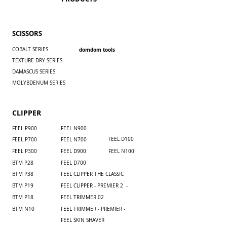
SCISSORS
COBALT SERIES
domdom tools
TEXTURE DRY SERIES
DAMASCUS SERIES
MOLYBDENUM SERIES
CLIPPER
FEEL P900
​FEEL N900
FEEL D100
FEEL P700
​FEEL N700
FEEL P300
FEEL D900
FEEL N100
BTM P28
FEEL D700
BTM P38
FEEL CLIPPER THE CLASSIC
BTM P19
FEEL CLIPPER - PREMIER 2 -
BTM P18
FEEL TRIMMER 02
BTM N10
FEEL TRIMMER - PREMIER -
FEEL SKIN SHAVER