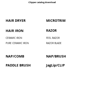
Clipper catalog download
HAIR DRYER
​MICROTRIM
HAIR IRON
RAZOR
CERAMIC IRON
FEEL RAZOR
PURE CERAMIC IRON
RAZOR BLADE
NAP/COMB
NAP/BRUSH
PADDLE BRUSH
JagLip/CLIP
Installment payment by paypal
COUPON / MEMBERS