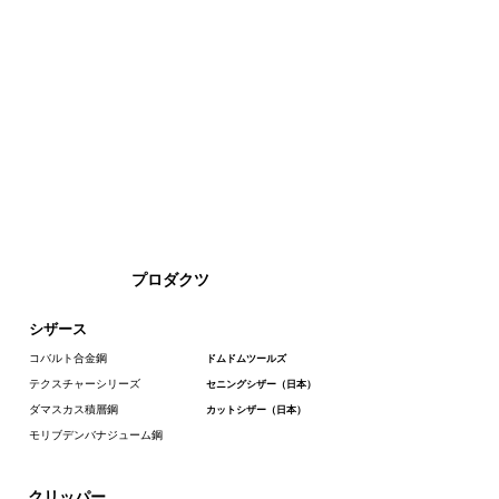
プロダクツ
シザース
コバルト合金鋼
ドムドムツールズ
テクスチャーシリーズ
セニングシザー（日本）
ダマスカス積層鋼
カットシザー（日本）
モリブデンバナジューム鋼
クリッパー